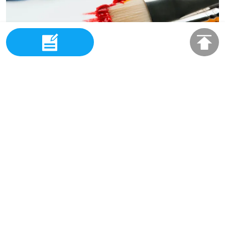
2024-01-04
Wo findet man Kunstbedarf in großen Mengen?
Entdecken Sie die verborgenen Schätze preisgünstiger
Künstlerbedarfsartikel! Unser Guide nimmt Sie mit auf
eine Reise zu den besten Quellen und macht Ihre
kreativen Unternehmungen budgetfreundlich und
unterhaltsam. Tauchen Sie ein in die Welt der Kunst,
ohne Ihr Budget zu sprengen!