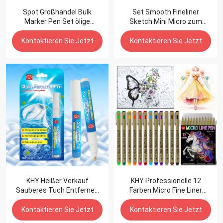
Spot Großhandel Bulk
Set Smooth Fineliner
Marker Pen Set ölige
Sketch Mini Micro zum
doppelköpfige Farbe
Zeichnen Finecolour Point
Student Kunst Malpinsel
Permanent Red Twin Dual
Kontaktieren Sie Jetzt
Kontaktieren Sie Jetzt
Double Filz Marker mit feiner
Linienspitze
KHY Heißer Verkauf
KHY Professionelle 12
Sauberes Tuch Entfernen
Farben Micro Fine Liner
Wäsche Fleckentferner
Skizze Farbe Für Farbe Kid
Reinigungsstift
Zeichnung Kunst Marker
Kontaktieren Sie Jetzt
Kontaktieren Sie Jetzt
Fineliner Farbe Permanent