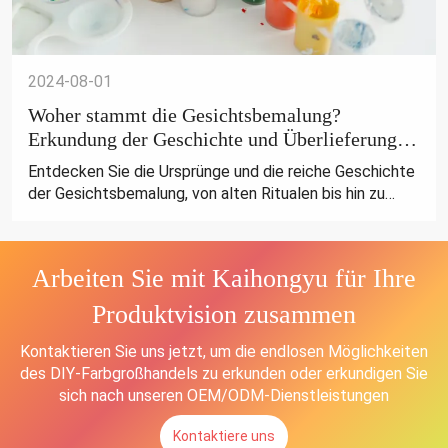
2024-08-01
Woher stammt die Gesichtsbemalung?
Erkundung der Geschichte und Überlieferung
der Gesichtsbemalung
Entdecken Sie die Ursprünge und die reiche Geschichte
der Gesichtsbemalung, von alten Ritualen bis hin zu
modernen Feierlichkeiten. Erkunden Sie die
faszinierende Überlieferung dieser zeitlosen Kunstform.
Arbeiten Sie mit Kaihongyu für Ihre
Produktvision zusammen
Kontaktieren Sie uns jetzt, um die endlosen Möglichkeiten
des DIY-Farbgroßhandels zu erkunden oder erkundigen Sie
sich nach unseren OEM/ODM-Dienstleistungen
Kontaktiere uns