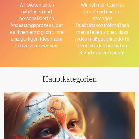
Wir bieten einen
Wir nehmen Qualität
nahtlosen und
ernst und unsere
personalisierten
strengen
Anpassungsprozess, der
Qualitätskontrollmaßnah
es Ihnen ermöglicht, Ihre
men stellen sicher, dass
einzigartigen Ideen zum
jedes maßgeschneiderte
Leben zu erwecken.
Produkt den höchsten
Standards entspricht.
Hauptkategorien