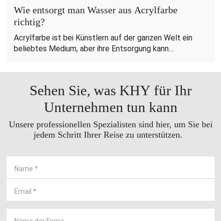
Wie entsorgt man Wasser aus Acrylfarbe
richtig?
Acrylfarbe ist bei Künstlern auf der ganzen Welt ein
beliebtes Medium, aber ihre Entsorgung kann
Umweltprobleme mit sich bringen. Unsachgemäße
Entsorgung von Acrylfarbenwasser kann zur
Verschmutzung von Gewässern und zur Schädigung der
Sehen Sie, was KHY für Ihr
Tierwelt führen. Daher ist es wichtig, ordnungsgemäße
Entsorgungsmethoden anzuwenden, um die
Unternehmen tun kann
Umweltbelastung zu minimieren. In diesem Leitfaden
Unsere professionellen Spezialisten sind hier, um Sie bei
untersuchen wir effektive Möglichkeiten zur
jedem Schritt Ihrer Reise zu unterstützen.
sorgfältigen Entsorgung von Acrylfarbenwasser, die
sowohl Kreativität als auch Umweltverantwortung
gewährleisten.
Name
*
Email
*