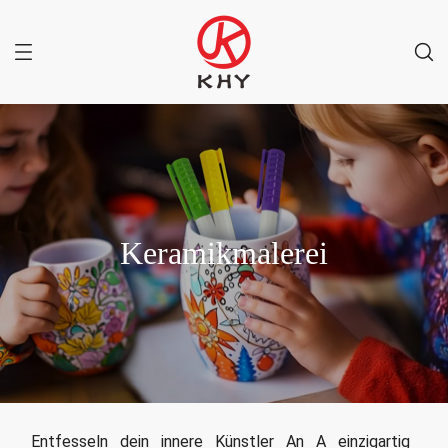
Keramikmalerei
Entfesseln dein innere Künstler An A einzigartig