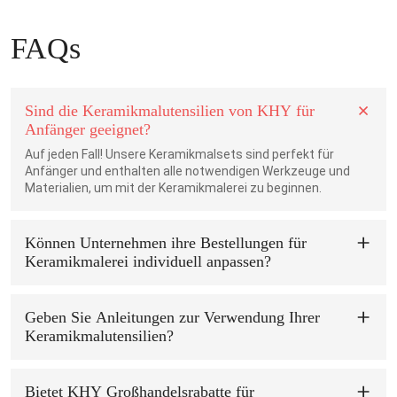
FAQs
Sind die Keramikmalutensilien von KHY für
Anfänger geeignet?
Auf jeden Fall! Unsere Keramikmalsets sind perfekt für
Anfänger und enthalten alle notwendigen Werkzeuge und
Materialien, um mit der Keramikmalerei zu beginnen.
Können Unternehmen ihre Bestellungen für
Keramikmalerei individuell anpassen?
Ja, KHY bietet Anpassungsoptionen für Unternehmen an. Sie
können aus unserem bestehenden Sortiment an
Keramikmalzubehör wählen oder gemeinsam mit uns
Geben Sie Anleitungen zur Verwendung Ihrer
individuelle Produkte entwickeln, die Ihren spezifischen
Keramikmalutensilien?
Anforderungen und Vorlieben entsprechen.
Ja, wir bieten Ihnen Beratung und Unterstützung bei der
Verwendung unserer Keramikmalutensilien. Unseren
Produkten liegen Anleitungen bei und für weitere Fragen
Bietet KHY Großhandelsrabatte für