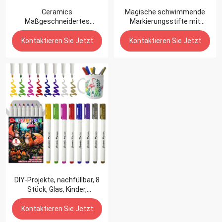
Ceramics
Magische schwimmende
Maßgeschneidertes
Markierungsstifte mit
Acrylfarben-
einem Keramiklöffel.
Markierungsstift-Set auf
Wassermalerei
Kontaktieren Sie Jetzt
Kontaktieren Sie Jetzt
Rock Wine Metal
DIY-Projekte, nachfüllbar, 8
Stück, Glas, Kinder,
individuelle Keramik,
individuell für Steinfarbe,
Kontaktieren Sie Jetzt
Acrilyc-Acryl-Markerstift-