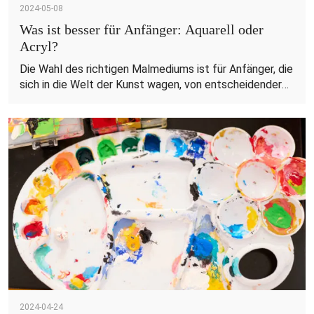
2024-05-08
Was ist besser für Anfänger: Aquarell oder
Acryl?
Die Wahl des richtigen Malmediums ist für Anfänger, die
sich in die Welt der Kunst wagen, von entscheidender
Bedeutung. Es legt den Grundstein für ihre
künstlerische Reise und beeinflusst ihre Lernerfahrung.
In diesem Blog befassen wir uns mit der anhaltenden
Debatte zwischen Aquarell- und Acrylfarben, zwei
beliebten Medien unter Anfängern. Indem wir Einblicke
und Anleitungen geben, möchten wir Anfängern helfen,
fundierte Entscheidungen zu treffen und ihre
künstlerischen Unternehmungen mit Zuversicht
anzugehen.
2024-04-24