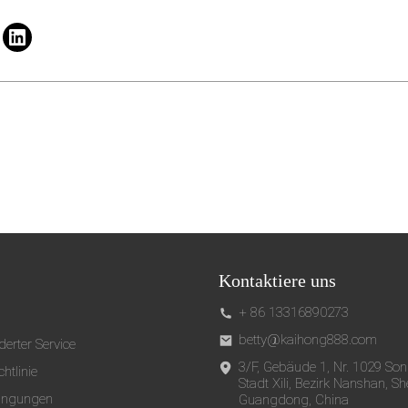
Kontaktiere uns
+ 86 13316890273
betty@kaihong888.com
erter Service
3/F, Gebäude 1, Nr. 1029 So
htlinie
Stadt Xili, Bezirk Nanshan, S
ingungen
Guangdong, China