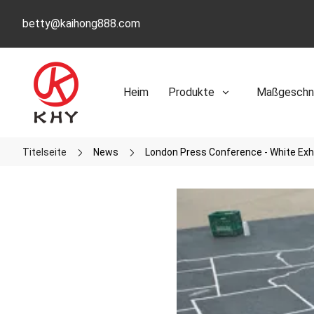
betty@kaihong888.com
Heim
Produkte
Maßgeschne
Titelseite
News
London Press Conference - White Exhi