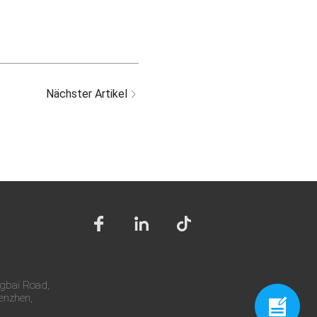
Nächster Artikel
ngbai Road,
henzhen,