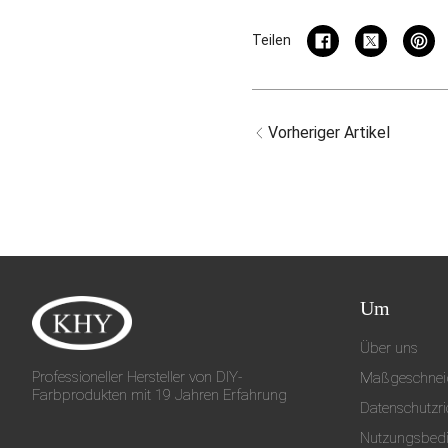
Teilen
Vorheriger Artikel
Um
Über uns
Professioneller Hersteller von DIY-
Maßgeschneid
Farbprodukten mit 19 Jahren Erfahrung
Datenschutzric
Nutzungsbed