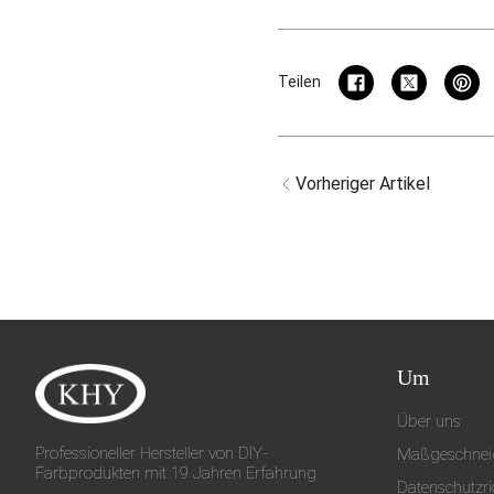
Teilen
Vorheriger Artikel
Um
Über uns
Professioneller Hersteller von DIY-
Maßgeschneid
Farbprodukten mit 19 Jahren Erfahrung
Datenschutzric