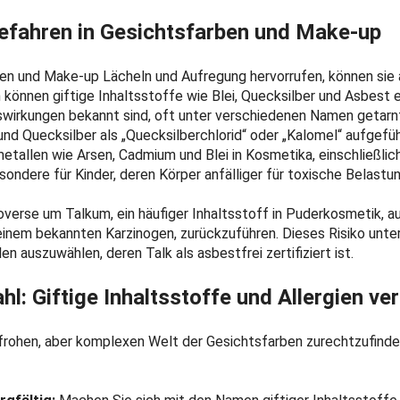
Gefahren in Gesichtsfarben und Make-up
n und Make-up Lächeln und Aufregung hervorrufen, können sie
können giftige Inhaltsstoffe wie Blei, Quecksilber und Asbest en
wirkungen bekannt sind, oft unter verschiedenen Namen getarnt
“ und Quecksilber als „Quecksilberchlorid“ oder „Kalomel“ aufgefü
allen wie Arsen, Cadmium und Blei in Kosmetika, einschließlich 
esondere für Kinder, deren Körper anfälliger für toxische Belastun
roverse um Talkum, ein häufiger Inhaltsstoff in Puderkosmetik, au
inem bekannten Karzinogen, zurückzuführen. Dieses Risiko unterst
n auszuwählen, deren Talk als asbestfrei zertifiziert ist.
hl: Giftige Inhaltsstoffe und Allergien v
nfrohen, aber komplexen Welt der Gesichtsfarben zurechtzufinde