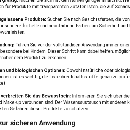
rgfältig:
Machen Sie sich mit den Namen giftiger Inhaltsstoffe
ich für Produkte mit transparenten Zutatenlisten, die auf Schads
ugelassene Produkte:
Suchen Sie nach Gesichtsfarben, die vo
besondere für helle und neonfarbene Farben, um Sicherheit und 
währleisten.
endung:
Führen Sie vor der vollständigen Anwendung immer eine
sbesondere bei Kindern. Dieser Schritt kann dabei helfen, möglic
enüber dem Produkt zu erkennen.
hen und biologischen Optionen:
Obwohl natürliche oder biologi
nnen, ist es wichtig, die Liste ihrer Inhaltsstoffe genau zu prüfen
tet.
d verbreiten Sie das Bewusstsein:
Informieren Sie sich über die
 Make-up verbunden sind. Der Wissensaustausch mit anderen ka
ten Gefahren dieser Produkte zu schützen.
 zur sicheren Anwendung