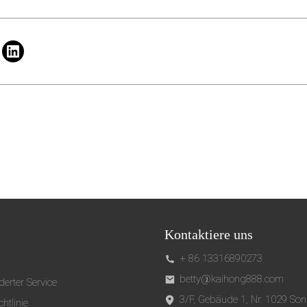
Kontaktiere uns
+ 86 13316890273
betty@kaihong888.com
erter Service
3/F, Gebäude 1, Nr. 1029 So
htlinie